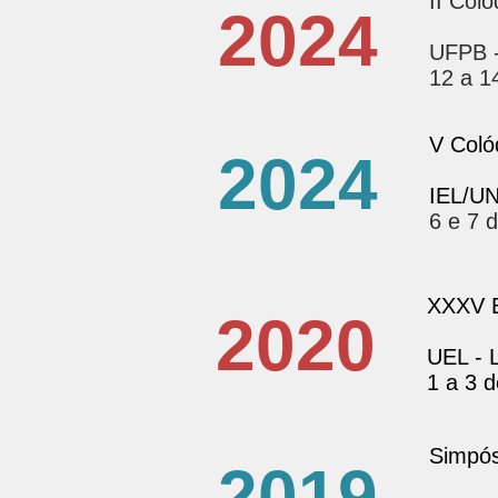
II Col
2024
UFPB 
12 a 1
V Coló
2024
IEL/U
6 e 7 
XXXV E
2020
UEL - 
1 a 3 d
Simpós
2019