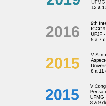
UFMG 
13 a 1
9th In
2016
ICCG9
UFJF -
5 a 7 
V Simp
2015
Aspecto
Univers
8 a 11
V Cong
2015
Pensa
UFMG -
8 a 9 d