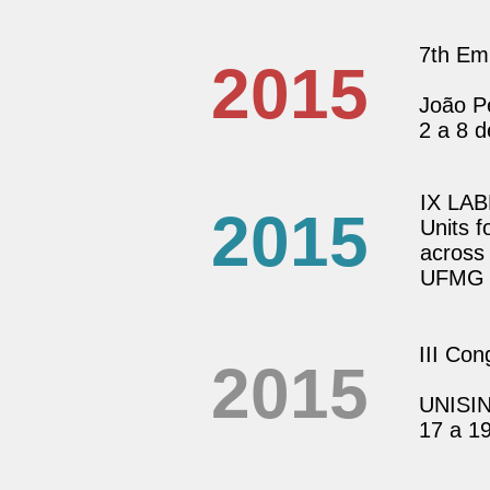
7th Emp
2015
João P
2 a 8 d
IX LAB
2015
Units 
across
UFMG -
III Co
2015
UNISIN
17 a 1