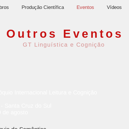
bros
Produção Científica
Eventos
Vídeos
Outros Eventos
GT Linguística e Cognição
óquio Internacional Leitura e Cognição
- Santa Cruz do Sul
9 de agosto