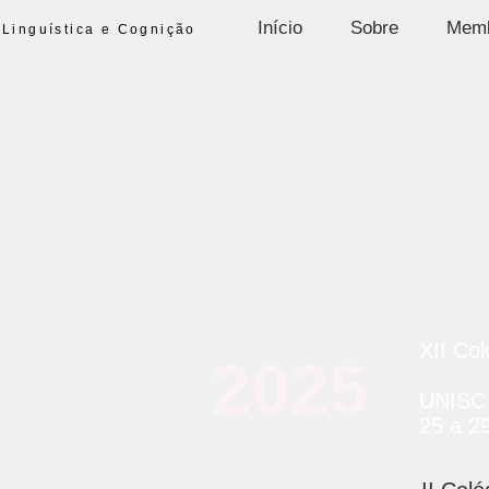
Início
Sobre
Mem
Linguística e Cognição
XII Col
2025
UNISC 
25 a 2